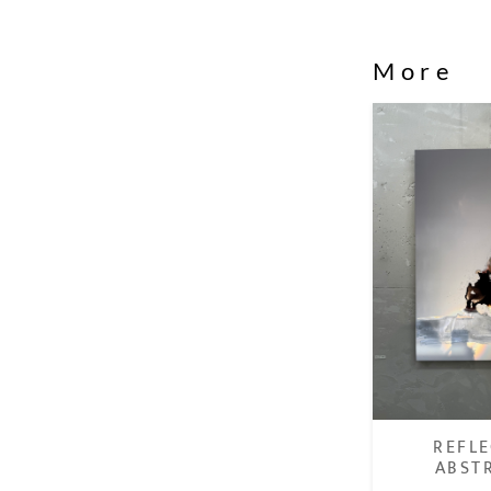
More
REFL
ABST