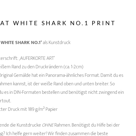
AT WHITE SHARK NO.1 PRINT
 WHITE SHARK NO.1‘
als Kunstdruck
nterschrift: ‚AUFERKORTE ART‘
eißem Rand zu den Druckrändern (ca. 1-2cm)
Original Gemälde hat ein Panorama-ähnliches Format. Damit du es
Rahmen kannst, ist der weiße Rand oben und unten breiter. So
du es in DIN-Formaten bestellen und benötigst nicht zwingend ein
rtout.
atter Druck mit 189 g/m² Papier
sende die Kunstdrucke
OHNE
Rahmen. Benötigst du Hilfe bei der
? Ich helfe gern weiter! Wir finden zusammen die beste