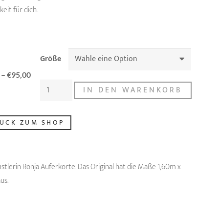
eit für dich.
Größe
–
€
95,00
GREAT
IN DEN WARENKORB
WHITE
SHARK
ÜCK ZUM SHOP
NO.1
PRINT
Menge
tlerin Ronja Auferkorte. Das Original hat die Maße 1,60m x
us.