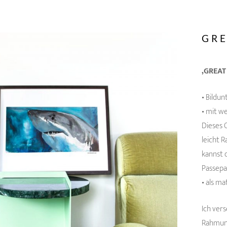
GRE
‚GREAT
• Bildu
• mit w
Dieses 
leicht 
kannst 
Passepa
• als m
Ich ver
Rahmung