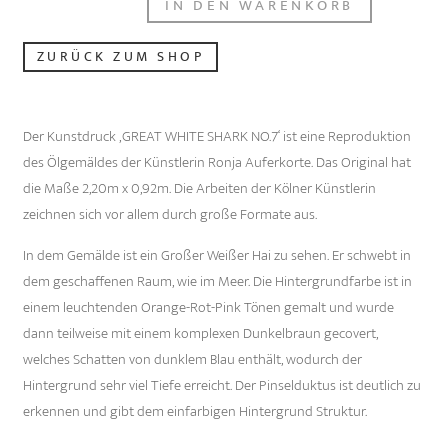
IN DEN WARENKORB
SHARK
NO.7
ZURÜCK ZUM SHOP
PRINT
Menge
Der Kunstdruck ‚GREAT WHITE SHARK NO.7‘ ist eine Reproduktion
des Ölgemäldes der Künstlerin Ronja Auferkorte. Das Original hat
die Maße 2,20m x 0,92m. Die Arbeiten der Kölner Künstlerin
zeichnen sich vor allem durch große Formate aus.
In dem Gemälde ist ein Großer Weißer Hai zu sehen. Er schwebt in
dem geschaffenen Raum, wie im Meer. Die Hintergrundfarbe ist in
einem leuchtenden Orange-Rot-Pink Tönen gemalt und wurde
dann teilweise mit einem komplexen Dunkelbraun gecovert,
welches Schatten von dunklem Blau enthält, wodurch der
Hintergrund sehr viel Tiefe erreicht. Der Pinselduktus ist deutlich zu
erkennen und gibt dem einfarbigen Hintergrund Struktur.