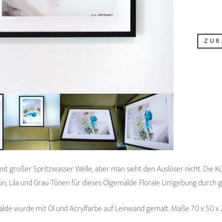
ZUR
mit großer Spritzwasser Welle, aber man sieht den Auslöser nicht. Die 
n, Lila und Grau-Tönen für dieses Ölgemälde. Florale Umgebung durch 
älde wurde mit Öl und Acrylfarbe auf Leinwand gemalt. Maße 70 x 50 x 