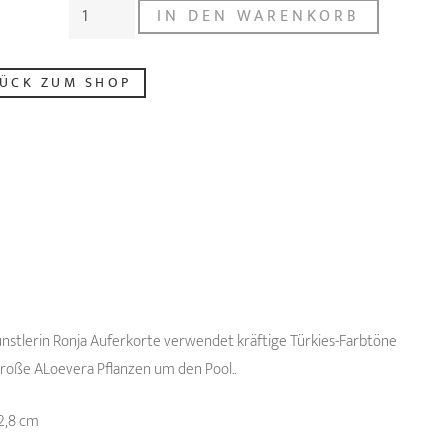
POOL
Preis
Preis
IN DEN WARENKORB
SPLASH
war:
ist:
PRINT
€75,00
€55,00.
ÜCK ZUM SHOP
Menge
Künstlerin Ronja Auferkorte verwendet kräftige Türkies-Farbtöne
große ALoevera Pflanzen um den Pool..
2,8 cm