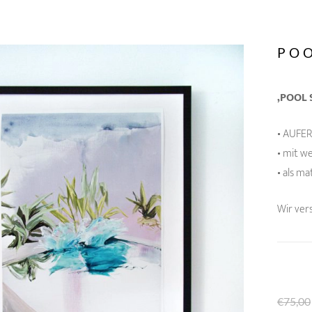
POO
‚POOL 
• AUFER
• mit w
• als m
Wir ver
€
75,00