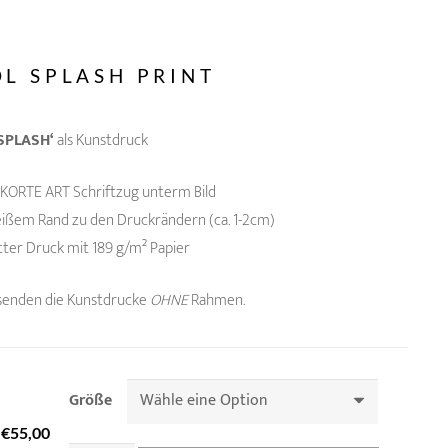
L SPLASH PRINT
SPLASH‘
als Kunstdruck
KORTE ART Schriftzug unterm Bild
eißem Rand zu den Druckrändern (ca. 1-2cm)
atter Druck mit 189 g/m² Papier
senden die Kunstdrucke
OHNE
Rahmen.
Größe
Ursprünglicher
Aktueller
€
55,00